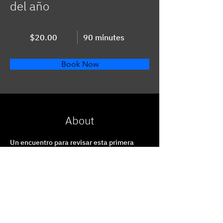
del año
$20.00
90 minutes
Book Now
About
Un encuentro para revisar esta primera 
mitad de año y diseñar los próximos meses 
con intención y estrategia
Previous
Next