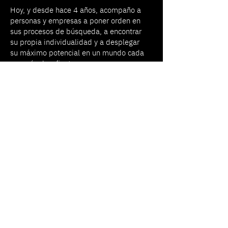
Hoy, y desde hace 4 años, acompaño a
personas y empresas a poner orden en
sus procesos de búsqueda, a encontrar
su propia individualidad y a desplegar
su máximo potencial en un mundo cada
vez más desafiante.
03.
MI MANIFESTO
“Mirar hacia adentro”
no es sólo una
metáfora sobre la introspección.
El autoconocimiento es, en esencia,
aprendizaje transformacional. Porque
cuando una persona comienza a
trabajarse a sí misma, los cambios y las
oportunidades suceden en forma
exponencial.