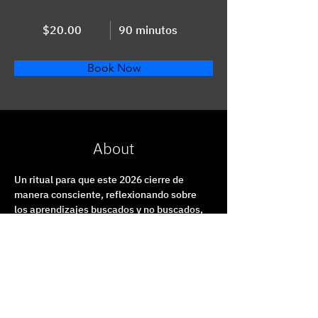
$20.00
90 minutos
Book Now
About
Un ritual para que este 2026 cierre de 
manera consciente, reflexionando sobre 
los aprendizajes buscados y no buscados, 
revisando tu registro emocional y qué 
necesitás cambiar para el año que viene.
Previous
Next